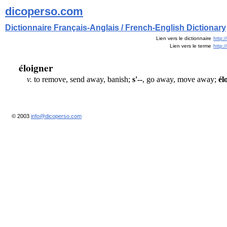
dicoperso.com
Dictionnaire Français-Anglais / French-English Dictionary
Lien vers le dictionnaire
http:
Lien vers le terme
http:
éloigner
v.
to remove, send away, banish;
s'--
, go away, move away;
él
© 2003
info@dicoperso.com