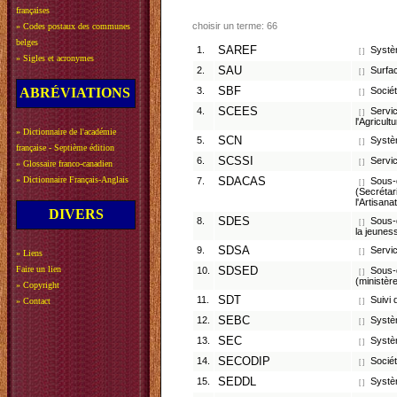
françaises
choisir un terme: 66
»
Codes postaux des communes
belges
1.
SAREF
Systèm
[ ]
»
Sigles et acronymes
2.
SAU
Surface
[ ]
ABRÉVIATIONS
3.
SBF
Sociét
[ ]
4.
SCEES
Servic
[ ]
l'Agricult
»
Dictionnaire de l'académie
5.
SCN
Systèm
[ ]
française - Septième édition
6.
SCSSI
Servic
[ ]
»
Glossaire franco-canadien
»
Dictionnaire Français-Anglais
7.
SDACAS
Sous-d
[ ]
(Secrétar
l'Artisan
DIVERS
8.
SDES
Sous-d
[ ]
la jeunes
9.
SDSA
Servic
[ ]
»
Liens
Faire un lien
10.
SDSED
Sous-d
[ ]
(ministère
»
Copyright
11.
SDT
Suivi 
»
Contact
[ ]
12.
SEBC
Systèm
[ ]
13.
SEC
Systè
[ ]
14.
SECODIP
Société
[ ]
15.
SEDDL
Systèm
[ ]