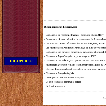
Dictionnaires sur dicoperso.com
-
Dictionnaire de l'académie française - Septième édition (1877)
-
Proverbes et dictons
: sélection de proverbes et de dictons clas
-
Les mots qui restent
: répertoire de citations françaises, expres
-
Les Munitions du Pacifisme
: Anthologie de plus de 400 pensée
-
Dictionnaire des curieux
: complément pittoresque et original de
-
Dictionnaire Argot-Français
: argot en usage en 1907.
DICOPERSO
-
Dictionnaire des idées reçues
:
perle d'humour noir, Gustave Fla
-
Mythologie grecque et romaine
: dictionnaire créé à partir du 
-
Glossaire franco-canadien et vocabulaire de locutions vicieuses
-
Dictionnaire Français-Anglais
-
Codes postaux des communes françaises
-
Codes postaux des communes belges
-
Sigles et acronymes
Ret