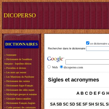
DICOPERSO
DICTIONNAIRES
ce dictionnaire
Rechercher dans le dictionnaire
»
Sommaire
»
Dictionnaire de l'académie
française - Septième édition
Web
dicoperso.com
»
Proverbes et dictons
»
Les mots qui restent
»
Les Munitions du Pacifisme
Sigles et acronymes
»
Dictionnaire des curieux
»
Dictionnaire Argot-Français
»
Dictionnaire des idées reçues
A
B
C
D
E
F
G
»
Mythologie grecque et romaine
»
Glossaire franco-canadien
»
Dictionnaire Français-Anglais
SA
SB
SC
SD
SE
SF
SH
SI
SL
S
»
Codes postaux des communes