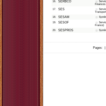
16.
SERBCO
Servic
[ ]
Finances e
17.
SES
Servic
[ ]
Transport
18.
SESAM
Systèm
[ ]
19.
SESOF
Servic
[ ]
France)
20.
SESPROS
Systèm
[ ]
Pages: 