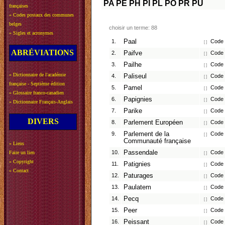
PA
PE
PH
PI
PL
PO
PR
PU
françaises
»
Codes postaux des communes
belges
choisir un terme: 88
»
Sigles et acronymes
1.
Paal
Code p
[ ]
ABRÉVIATIONS
2.
Paifve
Code p
[ ]
3.
Pailhe
Code p
[ ]
»
Dictionnaire de l'académie
4.
Paliseul
Code p
[ ]
française - Septième édition
5.
Pamel
Code p
[ ]
»
Glossaire franco-canadien
6.
Papignies
Code p
[ ]
»
Dictionnaire Français-Anglais
7.
Parike
Code p
[ ]
DIVERS
8.
Parlement Européen
Code p
[ ]
9.
Parlement de la
Code p
[ ]
Communauté française
»
Liens
10.
Passendale
Code p
Faire un lien
[ ]
»
Copyright
11.
Patignies
Code p
[ ]
»
Contact
12.
Paturages
Code p
[ ]
13.
Paulatem
Code p
[ ]
14.
Pecq
Code p
[ ]
15.
Peer
Code p
[ ]
16.
Peissant
Code p
[ ]