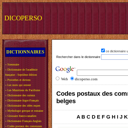
DICOPERSO
DICTIONNAIRES
ce dictionnaire
Rechercher dans le dictionnaire
»
Sommaire
»
Dictionnaire de l'académie
française - Septième édition
Web
dicoperso.com
»
Proverbes et dictons
»
Les mots qui restent
»
Les Munitions du Pacifisme
Codes postaux des co
»
Dictionnaire des curieux
belges
»
Dictionnaire Argot-Français
»
Dictionnaire des idées reçues
»
Mythologie grecque et romaine
A
B
C
D
E
F
G
H
I
J
K
»
Glossaire franco-canadien
»
Dictionnaire Français-Anglais
»
Codes postaux des communes