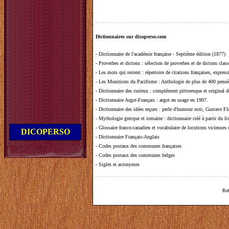
Dictionnaires sur dicoperso.com
-
Dictionnaire de l'académie française - Septième édition (1877)
-
Proverbes et dictons
: sélection de proverbes et de dictons clas
-
Les mots qui restent
: répertoire de citations françaises, expres
-
Les Munitions du Pacifisme
: Anthologie de plus de 400 pensée
-
Dictionnaire des curieux
: complément pittoresque et original de
-
Dictionnaire Argot-Français
: argot en usage en 1907.
-
Dictionnaire des idées reçues
:
perle d'humour noir, Gustave Fla
-
Mythologie grecque et romaine
: dictionnaire créé à partir du 
-
Glossaire franco-canadien et vocabulaire de locutions vicieuses
DICOPERSO
-
Dictionnaire Français-Anglais
-
Codes postaux des communes françaises
-
Codes postaux des communes belges
-
Sigles et acronymes
Ret