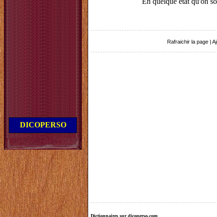
En quelque état qu'on soit,
Rafraichir la page
|
Aj
DICOPERSO
Dictionnaires sur dicoperso.com