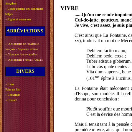
françaises
VIVRE
»
Codes postaux des communes
......Qu'on me rende impotent
belges
Cul-de-jatte, goutteux, man
»
Sigles et acronymes
Je vive, c'est assez, je suis p
ABRÉVIATIONS
C'est ainsi que La Fontaine, d
xv), traduisait un mot de Mécé
»
Dictionnaire de l'académie
française - Septième édition
Debilem facito manu,
»
Glossaire franco-canadien
Debilem pede, coxa ;
»
Dictionnaire Français-Anglais
Tuber adstrue gibberum,
Lubricos quate dentes :
DIVERS
Vita dum superest, bene 
me
(101
épître à Lucilius.
»
Liens
La Fontaine était mécontent de
Faire un lien
d'Ésope, son modèle. Il la refi
»
Copyright
donna pour conclusion :
»
Contact
Plutôt souffrir que mouri
C'est la devise des hom
Mais il tenait tant à la pensée
première œuvre, ainsi qu'il no