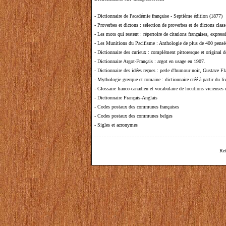
-
Dictionnaire de l'académie française - Septième édition (1877)
-
Proverbes et dictons
: sélection de proverbes et de dictons clas
-
Les mots qui restent
: répertoire de citations françaises, expres
-
Les Munitions du Pacifisme
: Anthologie de plus de 400 pensée
-
Dictionnaire des curieux
: complément pittoresque et original de
-
Dictionnaire Argot-Français
: argot en usage en 1907.
-
Dictionnaire des idées reçues
:
perle d'humour noir, Gustave Fla
-
Mythologie grecque et romaine
: dictionnaire créé à partir du 
-
Glossaire franco-canadien et vocabulaire de locutions vicieuses
-
Dictionnaire Français-Anglais
-
Codes postaux des communes françaises
-
Codes postaux des communes belges
-
Sigles et acronymes
Ret