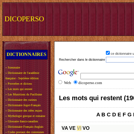
DICOPERSO
DICTIONNAIRES
ce dictionnaire
Rechercher dans le dictionnaire
»
Sommaire
»
Dictionnaire de l'académie
française - Septième édition
Web
dicoperso.com
»
Proverbes et dictons
»
Les mots qui restent
»
Les Munitions du Pacifisme
Les mots qui restent (19
»
Dictionnaire des curieux
»
Dictionnaire Argot-Français
»
Dictionnaire des idées reçues
A
B
C
D
E
F
G
»
Mythologie grecque et romaine
»
Glossaire franco-canadien
»
Dictionnaire Français-Anglais
VA
VE
VI
VO
»
Codes postaux des communes