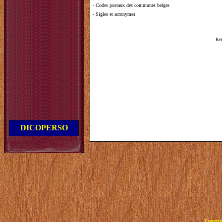
-
Codes postaux des communes belges
-
Sigles et acronymes
Ret
DICOPERSO
Copyrig