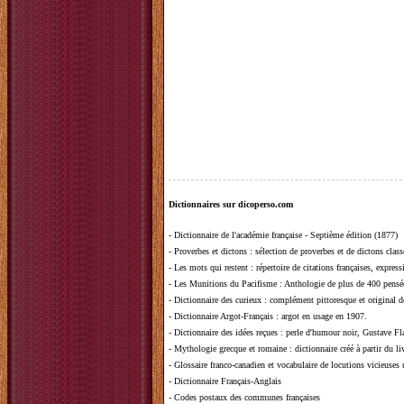
Dictionnaires sur dicoperso.com
-
Dictionnaire de l'académie française - Septième édition (1877)
-
Proverbes et dictons
: sélection de proverbes et de dictons clas
-
Les mots qui restent
: répertoire de citations françaises, expres
-
Les Munitions du Pacifisme
: Anthologie de plus de 400 pensée
-
Dictionnaire des curieux
: complément pittoresque et original de
-
Dictionnaire Argot-Français
: argot en usage en 1907.
-
Dictionnaire des idées reçues
:
perle d'humour noir, Gustave Fla
-
Mythologie grecque et romaine
: dictionnaire créé à partir du 
-
Glossaire franco-canadien et vocabulaire de locutions vicieuses
-
Dictionnaire Français-Anglais
-
Codes postaux des communes françaises