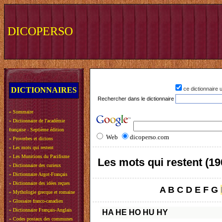
DICOPERSO
DICTIONNAIRES
ce dictionnaire
Rechercher dans le dictionnaire
»
Sommaire
»
Dictionnaire de l'académie
française - Septième édition
Web
dicoperso.com
»
Proverbes et dictons
»
Les mots qui restent
»
Les Munitions du Pacifisme
Les mots qui restent (19
»
Dictionnaire des curieux
»
Dictionnaire Argot-Français
»
Dictionnaire des idées reçues
A
B
C
D
E
F
G
»
Mythologie grecque et romaine
»
Glossaire franco-canadien
»
Dictionnaire Français-Anglais
HA
HE
HO
HU
HY
»
Codes postaux des communes