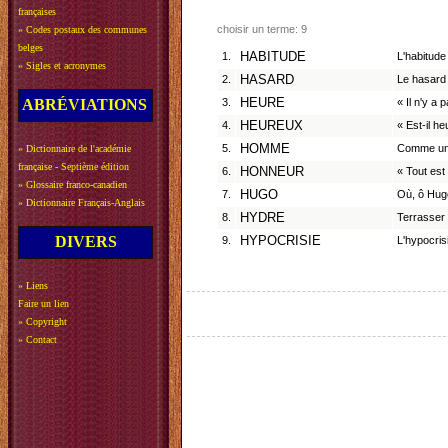
françaises
choisir un terme: 9
»
Codes postaux des communes
belges
1.
HABITUDE
L'habitude
»
Sigles et acronymes
2.
HASARD
Le hasard 
ABRÉVIATIONS
3.
HEURE
« Il n'y a
4.
HEUREUX
« Est-il h
5.
HOMME
Comme un
»
Dictionnaire de l'académie
française - Septième édition
6.
HONNEUR
« Tout est
»
Glossaire franco-canadien
7.
HUGO
Où, ô Hugo
»
Dictionnaire Français-Anglais
8.
HYDRE
Terrasser 
DIVERS
9.
HYPOCRISIE
L'hypocris
»
Liens
Faire un lien
»
Copyright
»
Contact