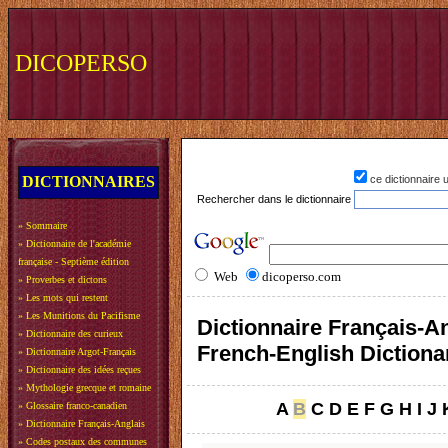
DICOPERSO
DICTIONNAIRES
ce dictionnaire
Rechercher dans le dictionnaire
»
Sommaire
»
Dictionnaire de l'académie
française - Septième édition
Web
dicoperso.com
»
Proverbes et dictons
»
Les mots qui restent
»
Les Munitions du Pacifisme
Dictionnaire Français-An
»
Dictionnaire des curieux
French-English Dictiona
»
Dictionnaire Argot-Français
»
Dictionnaire des idées reçues
»
Mythologie grecque et romaine
A
B
C
D
E
F
G
H
I
J
»
Glossaire franco-canadien
»
Dictionnaire Français-Anglais
»
Codes postaux des communes