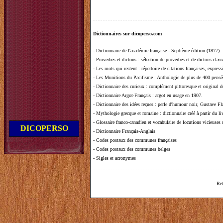
Dictionnaires sur dicoperso.com
-
Dictionnaire de l'académie française - Septième édition (1877)
-
Proverbes et dictons
: sélection de proverbes et de dictons clas
-
Les mots qui restent
: répertoire de citations françaises, expres
-
Les Munitions du Pacifisme
: Anthologie de plus de 400 pensée
-
Dictionnaire des curieux
: complément pittoresque et original de
-
Dictionnaire Argot-Français
: argot en usage en 1907.
-
Dictionnaire des idées reçues
:
perle d'humour noir, Gustave Fla
-
Mythologie grecque et romaine
: dictionnaire créé à partir du 
-
Glossaire franco-canadien et vocabulaire de locutions vicieuses
DICOPERSO
-
Dictionnaire Français-Anglais
-
Codes postaux des communes françaises
-
Codes postaux des communes belges
-
Sigles et acronymes
Ret