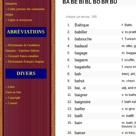
BA
BE
BI
BL
BO
BR
BU
françaises
»
Codes postaux des communes
belges
choisir un terme: 295
»
Sigles et acronymes
1.
Baltique
f. Baltic.
ABRÉVIATIONS
2.
babiller
v. to pratt
3.
babouche
f. Turkish
»
Dictionnaire de l'académie
4.
badaud
m. idler, 
française - Septième édition
5.
bagage
m. baggag
»
Glossaire franco-canadien
6.
bagarre
f. scuffie
»
Dictionnaire Français-Anglais
7.
bagatelle
f. mere tri
DIVERS
8.
bah
interj. ah
9.
bahut
m. chest.
»
Liens
10.
bai, -e
adj. and 
Faire un lien
11.
baigner
v. to bath
»
Copyright
12.
baignoire
f. bath-tu
»
Contact
13.
bailler
v. to give.
14.
bailli
m. bailiff.
15.
bain
m. bath; b
bouses (o
16.
baiser
v. to kiss