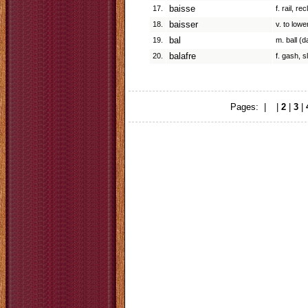
17.
baisse
f. rail, re
18.
baisser
v. to low
19.
bal
m. ball (d
20.
balafre
f. gash, s
Pages: |
1
|
2
|
3
|