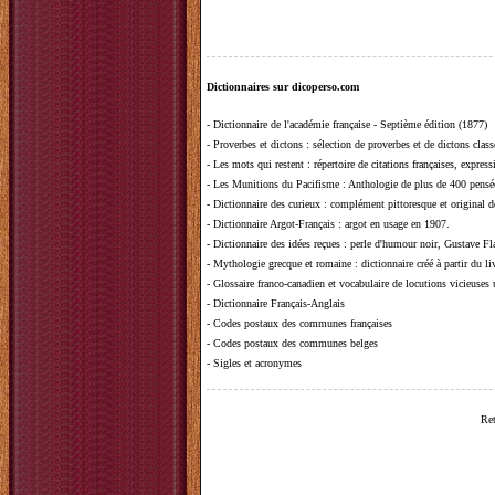
Dictionnaires sur dicoperso.com
-
Dictionnaire de l'académie française - Septième édition (1877)
-
Proverbes et dictons
: sélection de proverbes et de dictons clas
-
Les mots qui restent
: répertoire de citations françaises, expres
-
Les Munitions du Pacifisme
: Anthologie de plus de 400 pensée
-
Dictionnaire des curieux
: complément pittoresque et original de
-
Dictionnaire Argot-Français
: argot en usage en 1907.
-
Dictionnaire des idées reçues
:
perle d'humour noir, Gustave Fla
-
Mythologie grecque et romaine
: dictionnaire créé à partir du 
-
Glossaire franco-canadien et vocabulaire de locutions vicieuses
-
Dictionnaire Français-Anglais
-
Codes postaux des communes françaises
-
Codes postaux des communes belges
-
Sigles et acronymes
Ret