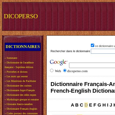
DICOPERSO
DICTIONNAIRES
ce dictionnaire
Rechercher dans le dictionnaire
»
Sommaire
»
Dictionnaire de l'académie
française - Septième édition
Web
dicoperso.com
»
Proverbes et dictons
»
Les mots qui restent
»
Les Munitions du Pacifisme
Dictionnaire Français-An
»
Dictionnaire des curieux
French-English Dictiona
»
Dictionnaire Argot-Français
»
Dictionnaire des idées reçues
»
Mythologie grecque et romaine
A
B
C
D
E
F
G
H
I
J
»
Glossaire franco-canadien
»
Dictionnaire Français-Anglais
»
Codes postaux des communes