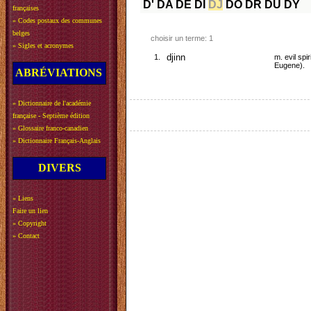
D'
DA
DE
DI
DJ
DO
DR
DU
DY
françaises
»
Codes postaux des communes
belges
choisir un terme: 1
»
Sigles et acronymes
1.
djinn
m. evil sp
Eugene).
ABRÉVIATIONS
»
Dictionnaire de l'académie
française - Septième édition
»
Glossaire franco-canadien
»
Dictionnaire Français-Anglais
DIVERS
»
Liens
Faire un lien
»
Copyright
»
Contact