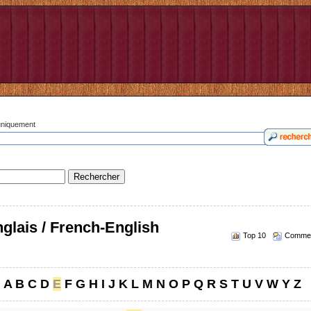
 uniquement
glais / French-English
Top 10
Commen
A
B
C
D
E
F
G
H
I
J
K
L
M
N
O
P
Q
R
S
T
U
V
W
Y
Z