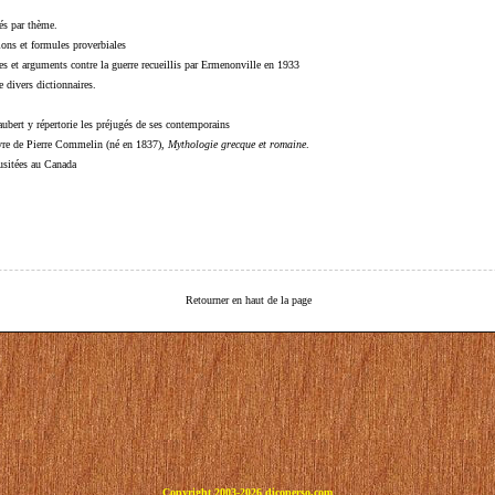
sés par thème.
sions et formules proverbiales
s et arguments contre la guerre recueillis par Ermenonville en 1933
 divers dictionnaires.
ubert y répertorie les préjugés de ses contemporains
livre de Pierre Commelin (né en 1837),
Mythologie grecque et romaine
.
 usitées au Canada
Retourner en haut de la page
Copyright 2003-2026 dicoperso.com