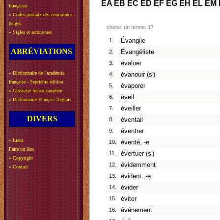
EA
EB
EC
ED
EF
EG
EH
EL
EM
françaises
»
Codes postaux des communes
belges
choisir un terme: 17
»
Sigles et acronymes
1.
Évangile
ABRÉVIATIONS
2.
Évangéliste
3.
évaluer
»
Dictionnaire de l'académie
4.
évanouir (s')
française - Septième édition
5.
évaporer
»
Glossaire franco-canadien
6.
éveil
»
Dictionnaire Français-Anglais
7.
éveiller
DIVERS
8.
éventail
9.
éventrer
»
Liens
10.
éventé, -e
Faire un lien
11.
évertuer (s')
»
Copyright
12.
évidemment
»
Contact
13.
évident, -e
14.
évider
15.
éviter
16.
événement