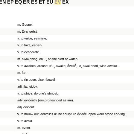
EN
EP
EQ
ER
ES
ET
EU
EV
EX
m. Gospel.
m. Evangelist.
v. to value, estimate.
v. to faint, vanish.
v. to evaporate.
m. awakening; en --, on the alert or watch.
v. to awaken, arouse; s'--, awake; éveillé, -e, awakened, wide-awake.
m. fan.
v. to rip open, disembowel.
adj. flat, giddy.
v. to strive, do one's utmost.
adv. evidently (em pronounced as am).
adj. evident.
v. to hollow out; dentelles d'une sculpture évidée, open-work stone carving.
v. to avoid.
m. event.