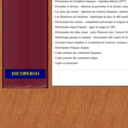
-
Dictionnaire de l'académie française - Septième édition (1877)
-
Proverbes et dictons
: sélection de proverbes et de dictons clas
-
Les mots qui restent
: répertoire de citations françaises, expres
-
Les Munitions du Pacifisme
: Anthologie de plus de 400 pensée
-
Dictionnaire des curieux
: complément pittoresque et original de
-
Dictionnaire Argot-Français
: argot en usage en 1907.
-
Dictionnaire des idées reçues
:
perle d'humour noir, Gustave Fla
-
Mythologie grecque et romaine
: dictionnaire créé à partir du 
-
Glossaire franco-canadien et vocabulaire de locutions vicieuses
-
Dictionnaire Français-Anglais
-
Codes postaux des communes françaises
-
Codes postaux des communes belges
-
Sigles et acronymes
DICOPERSO