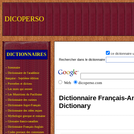
DICOPERSO
DICTIONNAIRES
ce dictionnaire
Rechercher dans le dictionnaire
»
Sommaire
»
Dictionnaire de l'académie
française - Septième édition
Web
dicoperso.com
»
Proverbes et dictons
»
Les mots qui restent
»
Les Munitions du Pacifisme
Dictionnaire Français-An
»
Dictionnaire des curieux
Dictionary
»
Dictionnaire Argot-Français
»
Dictionnaire des idées reçues
»
Mythologie grecque et romaine
»
Glossaire franco-canadien
»
Dictionnaire Français-Anglais
»
Codes postaux des communes