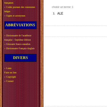
françaises
choisir un terme: 1
»
Codes postaux des communes
belges
1.
ALE
»
Sigles et acronymes
ABRÉVIATIONS
»
Dictionnaire de l'académie
française - Septième édition
»
Glossaire franco-canadien
»
Dictionnaire Français-Anglais
DIVERS
»
Liens
Faire un lien
»
Copyright
»
Contact