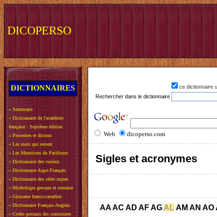
DICOPERSO
DICTIONNAIRES
ce dictionnaire
Rechercher dans le dictionnaire
»
Sommaire
»
Dictionnaire de l'académie
française - Septième édition
Web
dicoperso.com
»
Proverbes et dictons
»
Les mots qui restent
»
Les Munitions du Pacifisme
Sigles et acronymes
»
Dictionnaire des curieux
»
Dictionnaire Argot-Français
»
Dictionnaire des idées reçues
»
Mythologie grecque et romaine
»
Glossaire franco-canadien
»
Dictionnaire Français-Anglais
AA
AC
AD
AF
AG
AL
AM
AN
AO
»
Codes postaux des communes