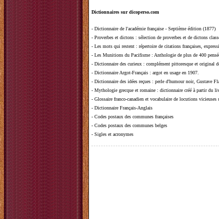
Dictionnaires sur dicoperso.com
-
Dictionnaire de l'académie française - Septième édition (1877)
-
Proverbes et dictons
: sélection de proverbes et de dictons clas
-
Les mots qui restent
: répertoire de citations françaises, expres
-
Les Munitions du Pacifisme
: Anthologie de plus de 400 pensée
-
Dictionnaire des curieux
: complément pittoresque et original de
-
Dictionnaire Argot-Français
: argot en usage en 1907.
-
Dictionnaire des idées reçues
:
perle d'humour noir, Gustave Fla
-
Mythologie grecque et romaine
: dictionnaire créé à partir du 
-
Glossaire franco-canadien et vocabulaire de locutions vicieuses
-
Dictionnaire Français-Anglais
-
Codes postaux des communes françaises
-
Codes postaux des communes belges
-
Sigles et acronymes