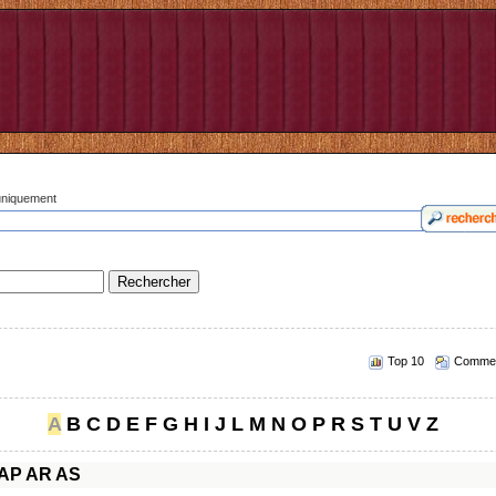
 uniquement
Top 10
Commen
A
B
C
D
E
F
G
H
I
J
L
M
N
O
P
R
S
T
U
V
Z
AP
AR
AS