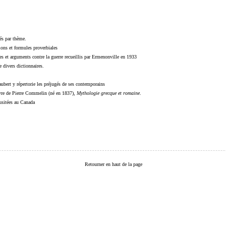
sés par thème.
sions et formules proverbiales
s et arguments contre la guerre recueillis par Ermenonville en 1933
 divers dictionnaires.
ubert y répertorie les préjugés de ses contemporains
livre de Pierre Commelin (né en 1837),
Mythologie grecque et romaine
.
 usitées au Canada
Retourner en haut de la page