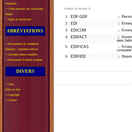
françaises
choisir un terme: 6
»
Codes postaux des communes
belges
1.
EDF-GDF
Électri
[ ]
»
Sigles et acronymes
2.
EDI
Échang
[ ]
ABRÉVIATIONS
3.
EDICOM
Échang
[ ]
4.
EDIFACT
Ensembl
[ ]
dans l'adm
»
Dictionnaire de l'académie
5.
EDIFICAS
Échange
[ ]
française - Septième édition
comptable e
»
Glossaire franco-canadien
6.
EDIFIEE
Disposi
[ ]
»
Dictionnaire Français-Anglais
DIVERS
»
Liens
Faire un lien
»
Copyright
»
Contact