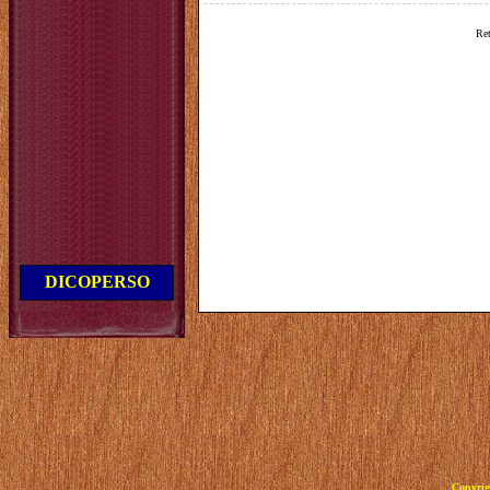
Ret
DICOPERSO
Copyrig