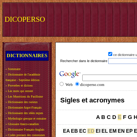
DICOPERSO
DICTIONNAIRES
ce dictionnaire
Rechercher dans le dictionnaire
»
Sommaire
»
Dictionnaire de l'académie
française - Septième édition
Web
dicoperso.com
»
Proverbes et dictons
»
Les mots qui restent
»
Les Munitions du Pacifisme
Sigles et acronymes
»
Dictionnaire des curieux
»
Dictionnaire Argot-Français
»
Dictionnaire des idées reçues
A
B
C
D
E
F
G
»
Mythologie grecque et romaine
»
Glossaire franco-canadien
»
Dictionnaire Français-Anglais
EA
EB
EC
ED
EI
EL
EM
EN
EP
»
Codes postaux des communes