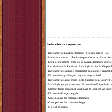
Dictionnaires sur dicoperso.com
-
Dictionnaire de l'académie française - Septième édition (1877)
-
Proverbes et dictons
: sélection de proverbes et de dictons clas
-
Les mots qui restent
: répertoire de citations françaises, expres
-
Les Munitions du Pacifisme
: Anthologie de plus de 400 pensée
-
Dictionnaire des curieux
: complément pittoresque et original de
-
Dictionnaire Argot-Français
: argot en usage en 1907.
-
Dictionnaire des idées reçues
:
perle d'humour noir, Gustave Fla
-
Mythologie grecque et romaine
: dictionnaire créé à partir du 
-
Glossaire franco-canadien et vocabulaire de locutions vicieuses
-
Dictionnaire Français-Anglais
-
Codes postaux des communes françaises
-
Codes postaux des communes belges
-
Sigles et acronymes