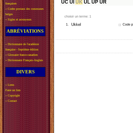
UC
UI
UK
UL
UP
UR
françaises
»
Codes postaux des communes
belges
choisir un terme: 1
»
Sigles et acronymes
1.
Ukkel
Code po
[ ]
ABRÉVIATIONS
»
Dictionnaire de l'académie
française - Septième édition
»
Glossaire franco-canadien
»
Dictionnaire Français-Anglais
DIVERS
»
Liens
Faire un lien
»
Copyright
»
Contact