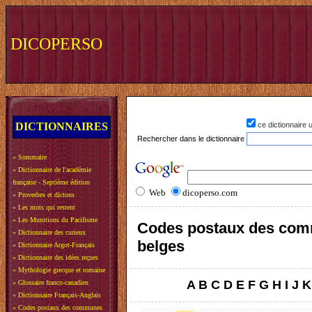
DICOPERSO
DICTIONNAIRES
ce dictionnaire
Rechercher dans le dictionnaire
»
Sommaire
»
Dictionnaire de l'académie
française - Septième édition
Web
dicoperso.com
»
Proverbes et dictons
»
Les mots qui restent
»
Les Munitions du Pacifisme
Codes postaux des co
»
Dictionnaire des curieux
belges
»
Dictionnaire Argot-Français
»
Dictionnaire des idées reçues
»
Mythologie grecque et romaine
A
B
C
D
E
F
G
H
I
J
K
»
Glossaire franco-canadien
»
Dictionnaire Français-Anglais
»
Codes postaux des communes