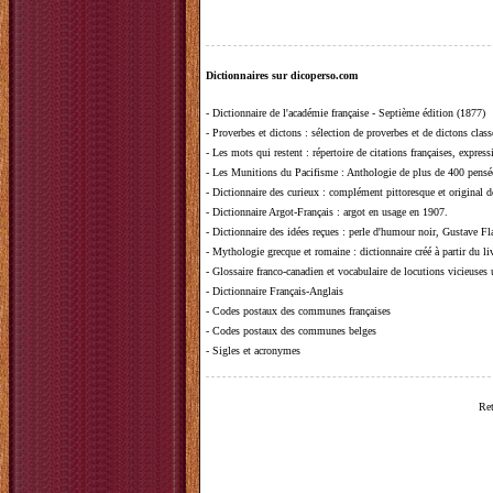
Dictionnaires sur dicoperso.com
-
Dictionnaire de l'académie française - Septième édition (1877)
-
Proverbes et dictons
: sélection de proverbes et de dictons clas
-
Les mots qui restent
: répertoire de citations françaises, expres
-
Les Munitions du Pacifisme
: Anthologie de plus de 400 pensée
-
Dictionnaire des curieux
: complément pittoresque et original de
-
Dictionnaire Argot-Français
: argot en usage en 1907.
-
Dictionnaire des idées reçues
:
perle d'humour noir, Gustave Fla
-
Mythologie grecque et romaine
: dictionnaire créé à partir du 
-
Glossaire franco-canadien et vocabulaire de locutions vicieuses
-
Dictionnaire Français-Anglais
-
Codes postaux des communes françaises
-
Codes postaux des communes belges
-
Sigles et acronymes
Ret