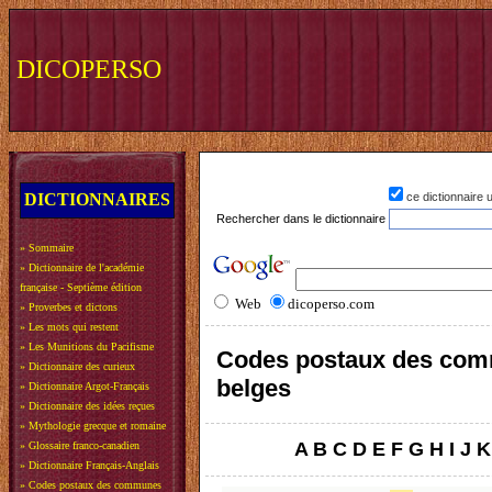
DICOPERSO
DICTIONNAIRES
ce dictionnaire
Rechercher dans le dictionnaire
»
Sommaire
»
Dictionnaire de l'académie
française - Septième édition
Web
dicoperso.com
»
Proverbes et dictons
»
Les mots qui restent
»
Les Munitions du Pacifisme
Codes postaux des co
»
Dictionnaire des curieux
belges
»
Dictionnaire Argot-Français
»
Dictionnaire des idées reçues
»
Mythologie grecque et romaine
A
B
C
D
E
F
G
H
I
J
K
»
Glossaire franco-canadien
»
Dictionnaire Français-Anglais
»
Codes postaux des communes