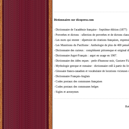
Dictionnaires sur dicoperso.com
-
Dictionnaire de l'académie française - Septième édition (1877)
-
Proverbes et dictons
: sélection de proverbes et de dictons clas
-
Les mots qui restent
: répertoire de citations françaises, expres
-
Les Munitions du Pacifisme
: Anthologie de plus de 400 pensée
-
Dictionnaire des curieux
: complément pittoresque et original de
-
Dictionnaire Argot-Français
: argot en usage en 1907.
-
Dictionnaire des idées reçues
:
perle d'humour noir, Gustave Fla
-
Mythologie grecque et romaine
: dictionnaire créé à partir du 
-
Glossaire franco-canadien et vocabulaire de locutions vicieuses
-
Dictionnaire Français-Anglais
-
Codes postaux des communes françaises
-
Codes postaux des communes belges
-
Sigles et acronymes
Ret