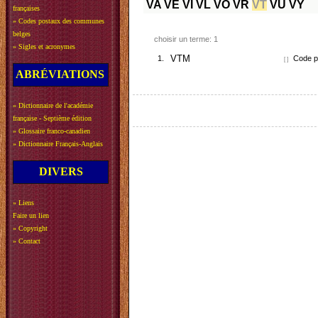
VA
VE
VI
VL
VO
VR
VT
VU
VY
françaises
»
Codes postaux des communes
belges
choisir un terme: 1
»
Sigles et acronymes
1.
VTM
Code po
[ ]
ABRÉVIATIONS
»
Dictionnaire de l'académie
française - Septième édition
»
Glossaire franco-canadien
»
Dictionnaire Français-Anglais
DIVERS
»
Liens
Faire un lien
»
Copyright
»
Contact