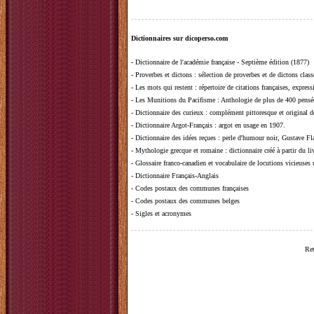
Dictionnaires sur dicoperso.com
-
Dictionnaire de l'académie française - Septième édition (1877)
-
Proverbes et dictons
: sélection de proverbes et de dictons clas
-
Les mots qui restent
: répertoire de citations françaises, expres
-
Les Munitions du Pacifisme
: Anthologie de plus de 400 pensée
-
Dictionnaire des curieux
: complément pittoresque et original de
-
Dictionnaire Argot-Français
: argot en usage en 1907.
-
Dictionnaire des idées reçues
:
perle d'humour noir, Gustave Fla
-
Mythologie grecque et romaine
: dictionnaire créé à partir du 
-
Glossaire franco-canadien et vocabulaire de locutions vicieuses
-
Dictionnaire Français-Anglais
-
Codes postaux des communes françaises
-
Codes postaux des communes belges
-
Sigles et acronymes
Ret