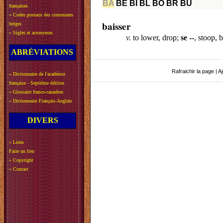
BA
BE
BI
BL
BO
BR
BU
françaises
»
Codes postaux des communes
baisser
belges
»
Sigles et acronymes
v.
to lower, drop;
se --
, stoop,
ABRÉVIATIONS
Rafraichir la page
|
Aj
»
Dictionnaire de l'académie
française - Septième édition
»
Glossaire franco-canadien
»
Dictionnaire Français-Anglais
DIVERS
»
Liens
Faire un lien
»
Copyright
»
Contact