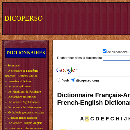
DICOPERSO
DICTIONNAIRES
ce dictionnaire
Rechercher dans le dictionnaire
»
Sommaire
»
Dictionnaire de l'académie
française - Septième édition
Web
dicoperso.com
»
Proverbes et dictons
»
Les mots qui restent
»
Les Munitions du Pacifisme
Dictionnaire Français-An
»
Dictionnaire des curieux
French-English Dictiona
»
Dictionnaire Argot-Français
»
Dictionnaire des idées reçues
»
Mythologie grecque et romaine
A
B
C
D
E
F
G
H
I
J
»
Glossaire franco-canadien
»
Dictionnaire Français-Anglais
»
Codes postaux des communes