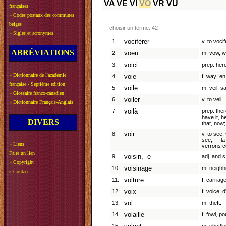
VA
VE
VI
VO
VR
VU
françaises
»
Codes postaux des communes
belges
choisir un terme: 42
»
Sigles et acronymes
1.
vociférer
v. to voci
ABRÉVIATIONS
2.
voeu
m. vow, w
3.
voici
prep. here
»
Dictionnaire de l'académie
4.
voie
f. way; en
française - Septième édition
5.
voile
m. veil, sai
»
Glossaire franco-canadien
6.
voiler
v. to veil.
»
Dictionnaire Français-Anglais
7.
voilà
prep. ther
have it, h
DIVERS
that, now
8.
voir
v. to see
see; — la 
»
Liens
verrons ce
Faire un lien
9.
voisin, -e
adj. and s
»
Copyright
10.
voisinage
m. neighbo
»
Contact
11.
voiture
f. carriage
12.
voix
f. voice; 
13.
vol
m. theft.
14.
volaille
f. fowl, po