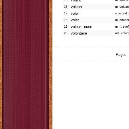
15.
volant
m. shuttl
16.
volcan
m. volcan
17.
voler
v. to teal,
18.
volet
m. shutter
19.
voleur, -euse
m., f. thie
20.
volontaire
adj. volun
Pages: