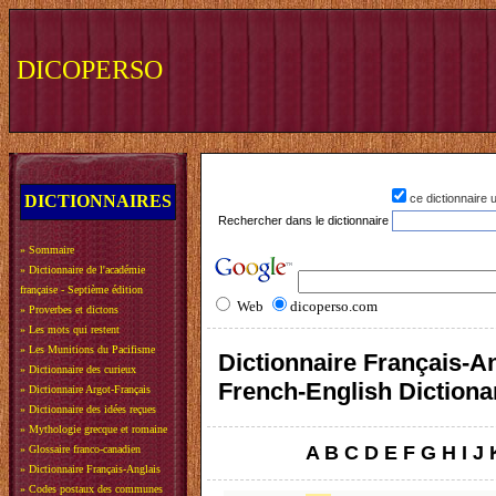
DICOPERSO
DICTIONNAIRES
ce dictionnaire
Rechercher dans le dictionnaire
»
Sommaire
»
Dictionnaire de l'académie
française - Septième édition
Web
dicoperso.com
»
Proverbes et dictons
»
Les mots qui restent
»
Les Munitions du Pacifisme
Dictionnaire Français-An
»
Dictionnaire des curieux
French-English Dictiona
»
Dictionnaire Argot-Français
»
Dictionnaire des idées reçues
»
Mythologie grecque et romaine
A
B
C
D
E
F
G
H
I
J
»
Glossaire franco-canadien
»
Dictionnaire Français-Anglais
»
Codes postaux des communes