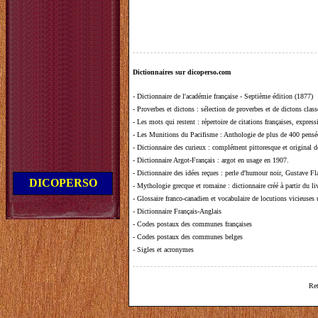
Dictionnaires sur dicoperso.com
-
Dictionnaire de l'académie française - Septième édition (1877)
-
Proverbes et dictons
: sélection de proverbes et de dictons clas
-
Les mots qui restent
: répertoire de citations françaises, expres
-
Les Munitions du Pacifisme
: Anthologie de plus de 400 pensée
-
Dictionnaire des curieux
: complément pittoresque et original de
-
Dictionnaire Argot-Français
: argot en usage en 1907.
-
Dictionnaire des idées reçues
:
perle d'humour noir, Gustave Fla
DICOPERSO
-
Mythologie grecque et romaine
: dictionnaire créé à partir du 
-
Glossaire franco-canadien et vocabulaire de locutions vicieuses
-
Dictionnaire Français-Anglais
-
Codes postaux des communes françaises
-
Codes postaux des communes belges
-
Sigles et acronymes
Ret